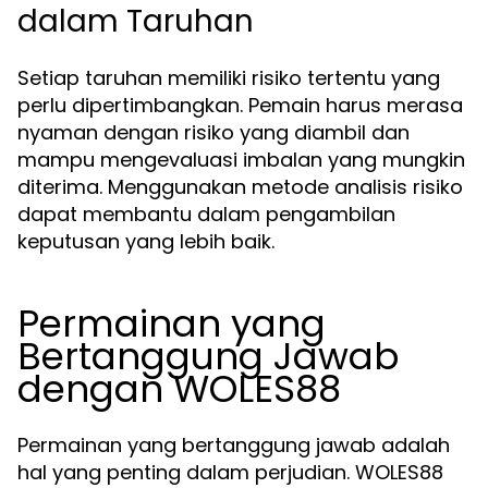
dalam Taruhan
Setiap taruhan memiliki risiko tertentu yang
perlu dipertimbangkan. Pemain harus merasa
nyaman dengan risiko yang diambil dan
mampu mengevaluasi imbalan yang mungkin
diterima. Menggunakan metode analisis risiko
dapat membantu dalam pengambilan
keputusan yang lebih baik.
Permainan yang
Bertanggung Jawab
dengan WOLES88
Permainan yang bertanggung jawab adalah
hal yang penting dalam perjudian. WOLES88