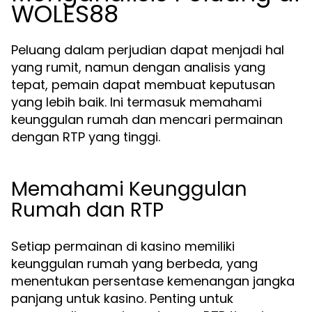
WOLES88
Peluang dalam perjudian dapat menjadi hal
yang rumit, namun dengan analisis yang
tepat, pemain dapat membuat keputusan
yang lebih baik. Ini termasuk memahami
keunggulan rumah dan mencari permainan
dengan RTP yang tinggi.
Memahami Keunggulan
Rumah dan RTP
Setiap permainan di kasino memiliki
keunggulan rumah yang berbeda, yang
menentukan persentase kemenangan jangka
panjang untuk kasino. Penting untuk