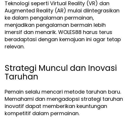
Teknologi seperti Virtual Reality (VR) dan
Augmented Reality (AR) mulai diintegrasikan
ke dalam pengalaman permainan,
menjadikan pengalaman bermain lebih
imersif dan menarik. WOLES88 harus terus
beradaptasi dengan kemajuan ini agar tetap
relevan.
Strategi Muncul dan Inovasi
Taruhan
Pemain selalu mencari metode taruhan baru.
Memahami dan mengadopsi strategi taruhan
inovatif dapat memberikan keuntungan
kompetitif dalam permainan.