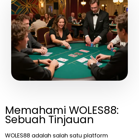
Memahami WOLES88:
Sebuah Tinjauan
WOLES88 adalah salah satu platform